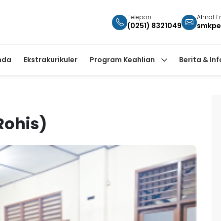
Telepon
Almat E
(0251) 8321049
smkpe
nda
Ekstrakurikuler
Program Keahlian
Berita & In
Rohis)