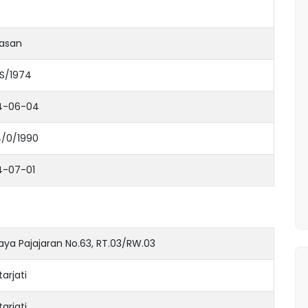
asan
.S/1974
4-06-04
4/0/1990
4-07-01
Raya Pajajaran No.63, RT.03/RW.03
arjati
arjati