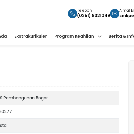
Telepon
Almat E
(0251) 8321049
smkpe
nda
Ekstrakurikuler
Program Keahlian
Berita & In
S Pembangunan Bogor
20277
sta