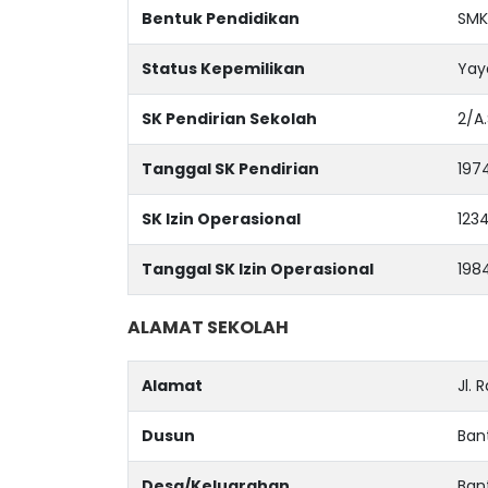
Bentuk Pendidikan
SMK
Status Kepemilikan
Yay
SK Pendirian Sekolah
2/A
Tanggal SK Pendirian
197
SK Izin Operasional
123
Tanggal SK Izin Operasional
198
ALAMAT SEKOLAH
Alamat
Jl. 
Dusun
Bant
Desa/Keluarahan
Bant