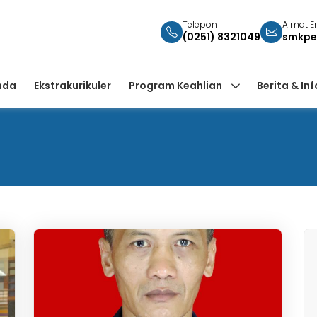
Telepon
Almat E
(0251) 8321049
smkpe
nda
Ekstrakurikuler
Program Keahlian
Berita & In