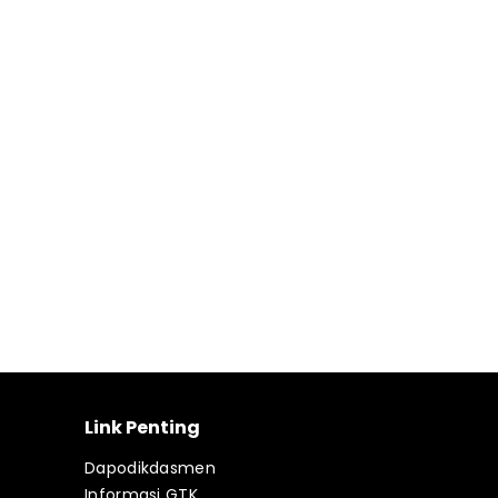
Link Penting
Dapodikdasmen
Informasi GTK