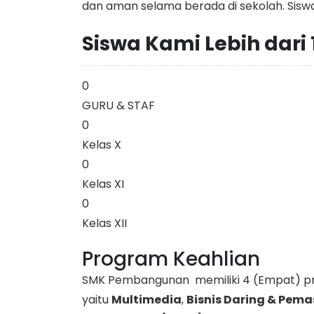
dan aman selama berada di sekolah. Siswa
Siswa Kami Lebih dari
0
GURU & STAF
0
Kelas X
0
Kelas XI
0
Kelas XII
Program Keahlian
SMK Pembangunan memiliki 4 (Empat) prog
yaitu
Multimedia
,
Bisnis Daring & Pem