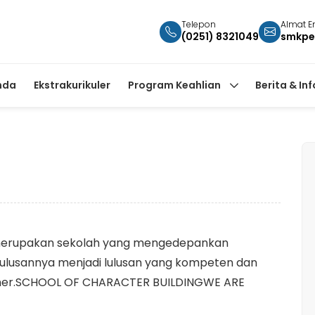
Telepon
Almat E
(0251) 8321049
smkpe
nda
Ekstrakurikuler
Program Keahlian
Berita & In
rupakan sekolah yang mengedepankan
ulusannya menjadi lulusan yang kompeten dan
oner.SCHOOL OF CHARACTER BUILDINGWE ARE