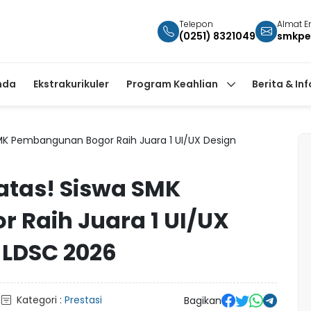
Telepon
Almat E
(0251) 8321049
smkpe
nda
Ekstrakurikuler
Program Keahlian
Berita & In
SMK Pembangunan Bogor Raih Juara 1 UI/UX Design
atas! Siswa SMK
Raih Juara 1 UI/UX
 LDSC 2026
Kategori :
Prestasi
Bagikan