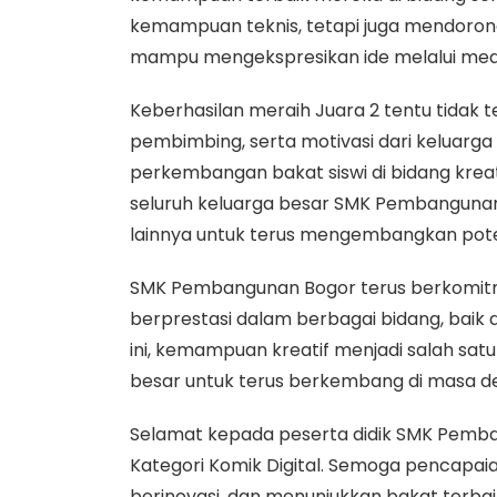
kemampuan teknis, tetapi juga mendorong s
mampu mengekspresikan ide melalui media d
Keberhasilan meraih Juara 2 tentu tidak te
pembimbing, serta motivasi dari keluarg
perkembangan bakat siswi di bidang kreati
seluruh keluarga besar SMK Pembangunan B
lainnya untuk terus mengembangkan potens
SMK Pembangunan Bogor terus berkomitm
berprestasi dalam berbagai bidang, baik 
ini, kemampuan kreatif menjadi salah sat
besar untuk terus berkembang di masa d
Selamat kepada peserta didik SMK Pemban
Kategori Komik Digital. Semoga pencapaian
berinovasi, dan menunjukkan bakat terbaik d