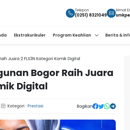
Telepon
Almat E
(0251) 8321049
smkpe
nda
Ekstrakurikuler
Program Keahlian
Berita & In
h Juara 2 FLS3N Kategori Komik Digital
unan Bogor Raih Juara
ik Digital
Kategori :
Prestasi
Bagikan