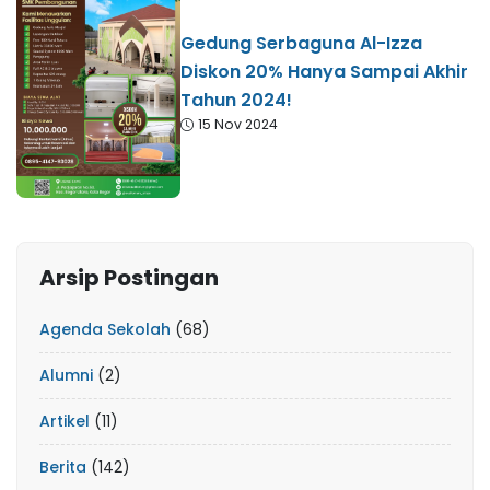
Gedung Serbaguna Al-Izza
Diskon 20% Hanya Sampai Akhir
Tahun 2024!
15 Nov 2024
Arsip Postingan
Agenda Sekolah
(68)
Alumni
(2)
Artikel
(11)
Berita
(142)