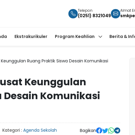
Telepon
Almat E
(0251) 8321049
smkpe
nda
Ekstrakurikuler
Program Keahlian
Berita & In
 Keunggulan Ruang Praktik Siswa Desain Komunikasi
Pusat Keunggulan
a Desain Komunikasi
Kategori :
Agenda Sekolah
Bagikan