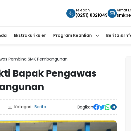
Telepon
Almat E
(0251) 8321049
smkpe
nda
Ekstrakurikuler
Program Keahlian
Berita & In
gawas Pembina SMK Pembangunan
kti Bapak Pengawas
bangunan
Kategori :
Berita
Bagikan