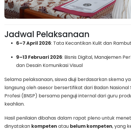
Jadwal Pelaksanaan
6–7 April 2026
: Tata Kecantikan Kulit dan Rambu
9–13 Februari 2026
: Bisnis Digital, Manajemen Pe
dan Desain Komunikasi Visual
Selama pelaksanaan, siswa diuji berdasarkan skema yang 
langsung oleh asesor bersertifikat dari
Badan Nasional S
Profesi
(BNSP) bersama penguji internal dari guru produ
keahlian.
Hasil penilaian dibahas dalam rapat pleno untuk men
dinyatakan
kompeten
atau
belum kompeten
, yang 