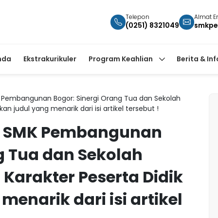
Telepon
Almat E
(0251) 8321049
smkpe
nda
Ekstrakurikuler
Program Keahlian
Berita & In
 Pembangunan Bogor: Sinergi Orang Tua dan Sekolah
 judul yang menarik dari isi artikel tersebut !
ng SMK Pembangunan
g Tua dan Sekolah
arakter Peserta Didik
enarik dari isi artikel