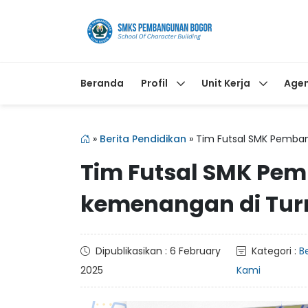
Beranda
Profil
Unit Kerja
Age
»
Berita Pendidikan
»
Tim Futsal SMK Pemba
Tim Futsal SMK Pe
kemenangan di Tur
Dipublikasikan : 6 February
Kategori :
B
2025
Kami