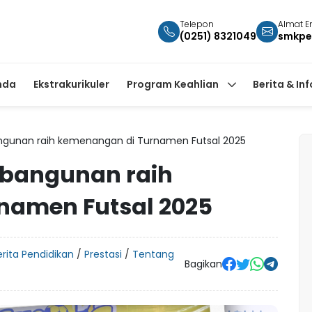
Telepon
Almat E
(0251) 8321049
smkpe
nda
Ekstrakurikuler
Program Keahlian
Berita & In
ngunan raih kemenangan di Turnamen Futsal 2025
mbangunan raih
namen Futsal 2025
erita Pendidikan
/
Prestasi
/
Tentang
Bagikan