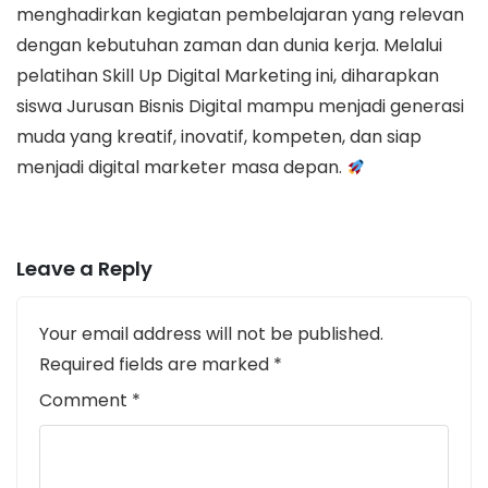
menghadirkan kegiatan pembelajaran yang relevan
dengan kebutuhan zaman dan dunia kerja. Melalui
pelatihan Skill Up Digital Marketing ini, diharapkan
siswa Jurusan Bisnis Digital mampu menjadi generasi
muda yang kreatif, inovatif, kompeten, dan siap
menjadi digital marketer masa depan.
Leave a Reply
Your email address will not be published.
Required fields are marked
*
Comment
*