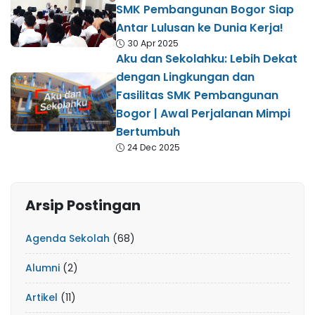
SMK Pembangunan Bogor Siap
Antar Lulusan ke Dunia Kerja!
30 Apr 2025
Aku dan Sekolahku: Lebih Dekat
dengan Lingkungan dan
Fasilitas SMK Pembangunan
Bogor | Awal Perjalanan Mimpi
Bertumbuh
24 Dec 2025
Arsip Postingan
Agenda Sekolah
(68)
Alumni
(2)
Artikel
(11)