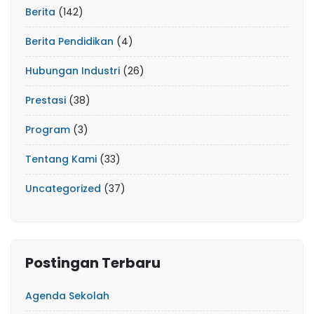
Berita
(142)
Berita Pendidikan
(4)
Hubungan Industri
(26)
Prestasi
(38)
Program
(3)
Tentang Kami
(33)
Uncategorized
(37)
Postingan Terbaru
Agenda Sekolah