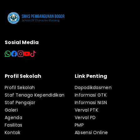
Sosial Media
Profil Sekolah
Link Penting
Profil Sekolah
Dapodikdasmen
Staf Tenaga Kependidikan
Informasi GTK
Staf Pengajar
Informasi NISN
Galeri
Verval PTK
Agenda
Verval PD
Fasilitas
PMP
Kontak
Absensi Online