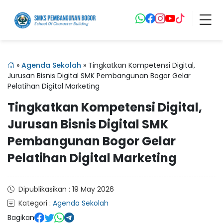
»
Agenda Sekolah
»
Tingkatkan Kompetensi Digital,
Jurusan Bisnis Digital SMK Pembangunan Bogor Gelar
Pelatihan Digital Marketing
Tingkatkan Kompetensi Digital,
Jurusan Bisnis Digital SMK
Pembangunan Bogor Gelar
Pelatihan Digital Marketing
Dipublikasikan : 19 May 2026
Kategori :
Agenda Sekolah
Bagikan