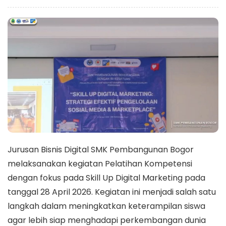
Jurusan Bisnis Digital SMK Pembangunan Bogor
melaksanakan kegiatan Pelatihan Kompetensi
dengan fokus pada Skill Up Digital Marketing pada
tanggal 28 April 2026. Kegiatan ini menjadi salah satu
langkah dalam meningkatkan keterampilan siswa
agar lebih siap menghadapi perkembangan dunia