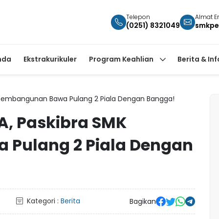
Telepon
Almat E
(0251) 8321049
smkpe
nda
Ekstrakurikuler
Program Keahlian
Berita & In
K Pembangunan Bawa Pulang 2 Piala Dengan Bangga!
A, Paskibra SMK
Pulang 2 Piala Dengan
Kategori :
Berita
Bagikan