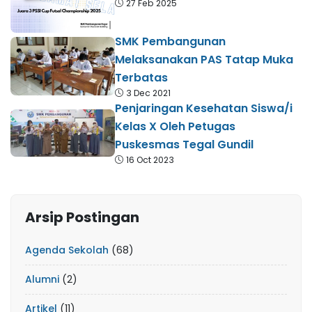
27 Feb 2025
SMK Pembangunan
Melaksanakan PAS Tatap Muka
Terbatas
3 Dec 2021
Penjaringan Kesehatan Siswa/i
Kelas X Oleh Petugas
Puskesmas Tegal Gundil
16 Oct 2023
Arsip Postingan
Agenda Sekolah
(68)
Alumni
(2)
Artikel
(11)