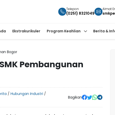
Telepon
Almat E
(0251) 8321049
smkpe
nda
Ekstrakurikuler
Program Keahlian
Berita & In
nan Bogor
s SMK Pembangunan
rita
/
Hubungan Industri
/
Bagikan